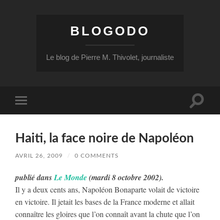
BLOGODO
Le blog de Pierre M. Thivolet, journaliste
Toggle
Toggle
search
mobile
field
menu
Haiti, la face noire de Napoléon
AVRIL 26, 2009
/
0 COMMENTS
publié dans
Le Monde
(mardi 8 octobre 2002).
Il y a deux cents ans, Napoléon Bonaparte volait de victoire
en victoire. Il jetait les bases de la France moderne et allait
connaître les gloires que l’on connaît avant la chute que l’on