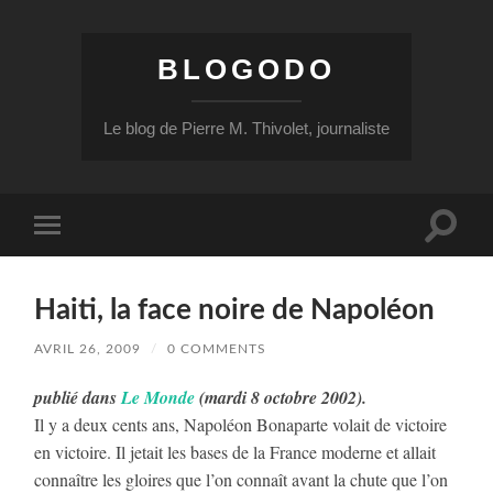
BLOGODO
Le blog de Pierre M. Thivolet, journaliste
Toggle
Toggle
search
mobile
field
menu
Haiti, la face noire de Napoléon
AVRIL 26, 2009
/
0 COMMENTS
publié dans
Le Monde
(mardi 8 octobre 2002).
Il y a deux cents ans, Napoléon Bonaparte volait de victoire
en victoire. Il jetait les bases de la France moderne et allait
connaître les gloires que l’on connaît avant la chute que l’on