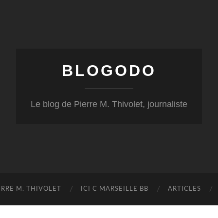
BLOGODO
Le blog de Pierre M. Thivolet, journaliste
RRE M. THIVOLET
ICI C MARSEILLE BB
ARTICLES