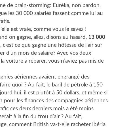
aine de brain-storming: Eurêka, non pardon,
ue les 30 000 salariés fassent comme lui au
atis.
u’elle est vraie, comme vous le savez !
uand on gagne, allez, disons au hasard,
13 000
n
, c’est ce que gagne une hôtesse de l’air sur
er d’un mois de salaire? Avec vos deux
 la voiture à réparer, vous n’aviez pas mis de
pagnies aériennes avaient engrangé des
aire quoi ? Au fait, le baril de pétrole à 150
ujourd’hui, il est plutôt à 50 dollars, et même si
on pour les finances des compagnies aériennes
 trafic ces deux derniers mois a été moins
ait à la fin du trou d’air ? Au fait,
uge, comment British va-t-elle racheter Ibéria,