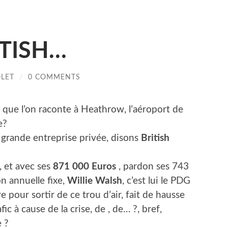
TISH…
OLET
/
0 COMMENTS
 que l’on raconte à Heathrow, l’aéroport de
e?
s grande entreprise privée, disons
British
 et avec ses
871 000 Euros
, pardon ses 743
n annuelle fixe,
Willie Walsh
, c’est lui le PDG
e pour sortir de ce trou d’air, fait de hausse
ic à cause de la crise, de , de… ?, bref,
 ?