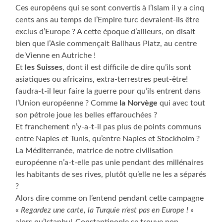
Ces européens qui se sont convertis à l’Islam il y a cinq
cents ans au temps de l’Empire turc devraient-ils être
exclus d’Europe ? A cette époque d’ailleurs, on disait
bien que l’Asie commençait Ballhaus Platz, au centre
de Vienne en Autriche !
Et
les Suisses
, dont il est difficile de dire qu’ils sont
asiatiques ou africains, extra-terrestres peut-être!
faudra-t-il leur faire la guerre pour qu’ils entrent dans
l’Union européenne ? Comme
la Norvège
qui avec tout
son pétrole joue les belles effarouchées ?
Et franchement n’y-a-t-il pas plus de points communs
entre Naples et Tunis, qu’entre Naples et Stockholm ?
La Méditerranée, matrice de notre civilisation
européenne n’a-t-elle pas unie pendant des millénaires
les habitants de ses rives, plutôt qu’elle ne les a séparés
?
Alors dire comme on l’entend pendant cette campagne
«
Regardez une carte, la Turquie n’est pas en Europe !
»
alors qu’Istanbul-Constantinople se trouve non