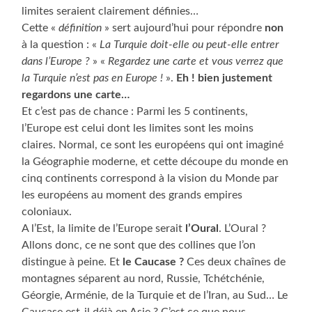
limites seraient clairement définies…
Cette «
définition
» sert aujourd’hui pour répondre
non
à la question : «
La Turquie doit-elle ou peut-elle entrer
dans l’Europe ?
» «
Regardez une carte et vous verrez que
la Turquie n’est pas en Europe !
».
Eh ! bien justement
regardons une carte…
Et c’est pas de chance : Parmi les 5 continents,
l’Europe est celui dont les limites sont les moins
claires. Normal, ce sont les européens qui ont imaginé
la Géographie moderne, et cette découpe du monde en
cinq continents correspond à la vision du Monde par
les européens au moment des grands empires
coloniaux.
A l’Est, la limite de l’Europe serait
l’Oural
. L’Oural ?
Allons donc, ce ne sont que des collines que l’on
distingue à peine. Et
le Caucase ?
Ces deux chaînes de
montagnes séparent au nord, Russie, Tchétchénie,
Géorgie, Arménie, de la Turquie et de l’Iran, au Sud… Le
Caucase est-il déjà en Asie ? C’est ce que nous,