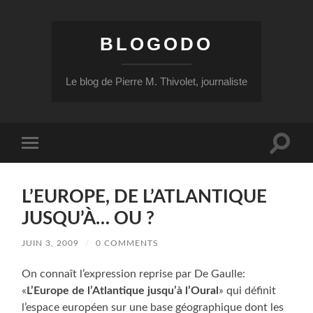
BLOGODO
Le blog de Pierre M. Thivolet, journaliste
Toggle
Toggle
search
mobile
field
menu
L’EUROPE, DE L’ATLANTIQUE
JUSQU’À… OU ?
JUIN 3, 2009
/
0 COMMENTS
On connaît l’expression reprise par De Gaulle:
«
L’Europe de l’Atlantique jusqu’à l’Oural
» qui définit
l’espace européen sur une base géographique dont les