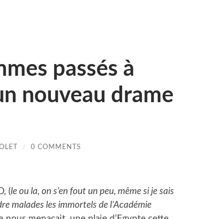
mmes passés à
’un nouveau drame
VOLET
/
0 COMMENTS
, (
le ou la, on s’en fout un peu, même si je sais
ndre malades les immortels de l’Académie
ie nous menaçait, une plaie d’Egypte cette