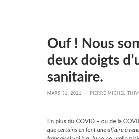
Ouf ! Nous so
deux doigts d
sanitaire.
MARS 31, 2021
/
PIERRE MICHEL THI
En plus du COVID – ou de la COVID
que certains en font une affaire à re
française)
voilà qu’une nouvelle pla