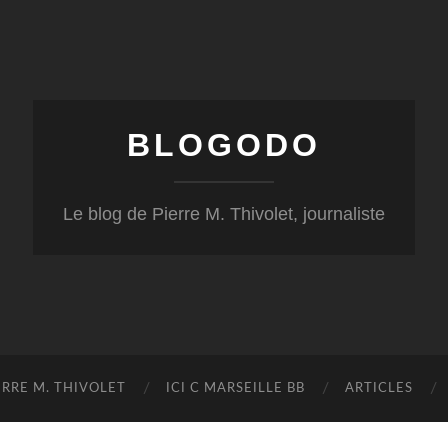
BLOGODO
Le blog de Pierre M. Thivolet, journaliste
RRE M. THIVOLET
ICI C MARSEILLE BB
ARTICLES