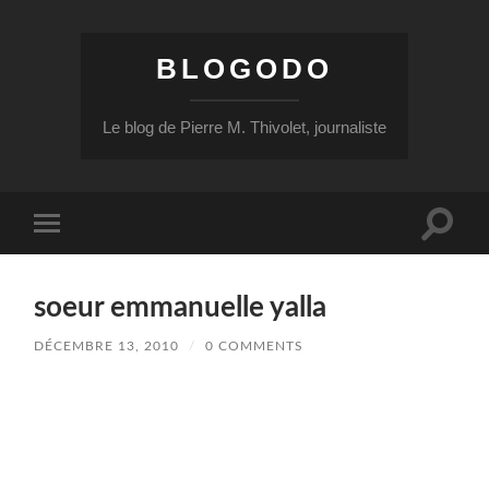
BLOGODO
Le blog de Pierre M. Thivolet, journaliste
Toggle
Toggle
search
mobile
field
menu
soeur emmanuelle yalla
DÉCEMBRE 13, 2010
/
0 COMMENTS