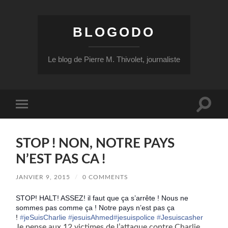
BLOGODO
Le blog de Pierre M. Thivolet, journaliste
Toggle
Toggle
search
mobile
field
menu
STOP ! NON, NOTRE PAYS
N’EST PAS CA !
JANVIER 9, 2015
/
0 COMMENTS
STOP! HALT! ASSEZ! il faut que ça s’arrête ! Nous ne
sommes pas comme ça ! Notre pays n’est pas ça
!
‪#‎
jeSuisCharlie‬
‪#‎
jesuisAhmed‬
‪#‎
jesuispolice‬
‪#‎
Jesuiscasher‬
Je pense aux 12 victimes de l’attaque contre Charlie