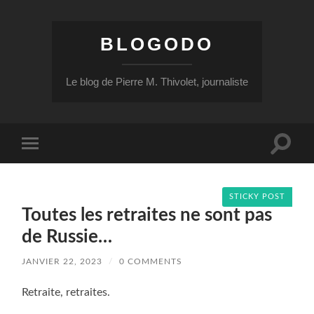
BLOGODO
Le blog de Pierre M. Thivolet, journaliste
Toggle
Toggle
search
mobile
field
menu
STICKY POST
Toutes les retraites ne sont pas
de Russie…
JANVIER 22, 2023
/
0 COMMENTS
Retraite, retraites.