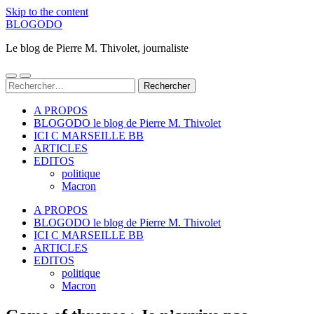
Skip to the content
BLOGODO
Le blog de Pierre M. Thivolet, journaliste
Toggle
Toggle
Rechercher :
mobile
search
menu
field
A PROPOS
BLOGODO le blog de Pierre M. Thivolet
ICI C MARSEILLE BB
ARTICLES
EDITOS
politique
Macron
A PROPOS
BLOGODO le blog de Pierre M. Thivolet
ICI C MARSEILLE BB
ARTICLES
EDITOS
politique
Macron