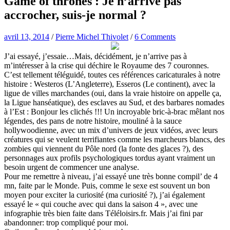
Game of thrones : Je n’arrive pas
accrocher, suis-je normal ?
avril 13, 2014
/
Pierre Michel Thivolet
/
6 Comments
J’ai essayé, j’essaie…Mais, décidément, je n’arrive pas à
m’intéresser à la crise qui déchire le Royaume des 7 couronnes.
C’est tellement téléguidé, toutes ces références caricaturales à notre
histoire : Westeros (L’Angleterre), Esseros (Le continent), avec la
ligue de villes marchandes (oui, dans la vraie histoire on appelle ça,
la Ligue hanséatique), des esclaves au Sud, et des barbares nomades
à l’Est : Bonjour les clichés !!! Un incroyable bric-à-brac mêlant nos
légendes, des pans de notre histoire, mouliné à la sauce
hollywoodienne, avec un mix d’univers de jeux vidéos, avec leurs
créatures qui se veulent terrifiantes comme les marcheurs blancs, des
zombies qui viennent du Pôle nord (la fonte des glaces ?), des
personnages aux profils psychologiques tordus ayant vraiment un
besoin urgent de commencer une analyse.
Pour me remettre à niveau, j’ai essayé une très bonne compil’ de 4
mn, faite par le Monde. Puis, comme le sexe est souvent un bon
moyen pour exciter la curiosité (ma curiosité ?), j’ai également
essayé le « qui couche avec qui dans la saison 4 », avec une
infographie très bien faite dans Téléloisirs.fr. Mais j’ai fini par
abandonner: trop compliqué pour moi.