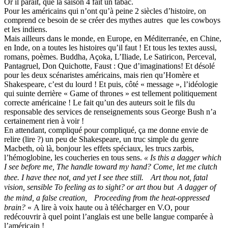
Or il paraît, que la saison 4 fait un tabac.
Pour les américains qui n’ont qu’à peine 2 siècles d’histoire, on
comprend ce besoin de se créer des mythes autres
que les cowboys
et les indiens.
Mais ailleurs dans le monde, en Europe, en Méditerranée, en Chine,
en Inde, on a toutes les histoires qu’il faut ! Et tous les textes aussi,
romans, poèmes. Buddha, Açoka, L’Iliade, Le Satiricon, Perceval,
Pantagruel, Don Quichotte, Faust : Que d’imaginations! Et désolé
pour les deux scénaristes américains, mais rien qu’Homère et
Shakespeare, c’est du lourd ! Et puis, côté « message », l’idéologie
qui suinte derrière « Game of thrones » est tellement politiquement
correcte américaine ! Le fait qu’un des auteurs soit le fils du
responsable des services de renseignements sous George Bush n’a
certainement rien à voir !
En attendant, compliqué pour compliqué, ça me donne envie de
relire (lire ?) un peu de Shakespeare, un truc simple du genre
Macbeth, où là, bonjour les effets spéciaux, les trucs zarbis,
l’hémoglobine, les coucheries en tous sens.
« Is this a dagger which
I see before me, The handle toward my hand? Come, let me clutch
thee. I have thee not, and yet I see thee still. Art thou not, fatal
vision, sensible To feeling as to sight? or art thou but A dagger of
the mind, a false creation, Proceeding from the heat-oppressed
brain?
« A lire à voix haute ou à télécharger en V.O, pour
redécouvrir à quel point l’anglais est une belle langue comparée à
l’américain !