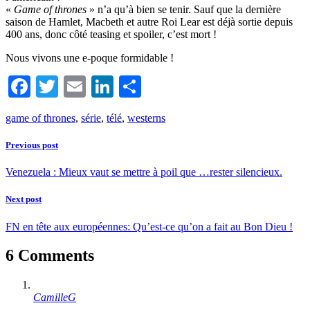
«
Game of thrones
» n’a qu’à bien se tenir. Sauf que la dernière
saison de Hamlet, Macbeth et autre Roi Lear est déjà sortie depuis
400 ans, donc côté teasing et spoiler, c’est mort !
Nous vivons une e-poque formidable !
Facebook
Twitter
Email
LinkedIn
Partager
game of thrones
,
série
,
télé
,
westerns
Previous post
Venezuela : Mieux vaut se mettre à poil que …rester silencieux.
Next post
FN en tête aux européennes: Qu’est-ce qu’on a fait au Bon Dieu !
6 Comments
CamilleG