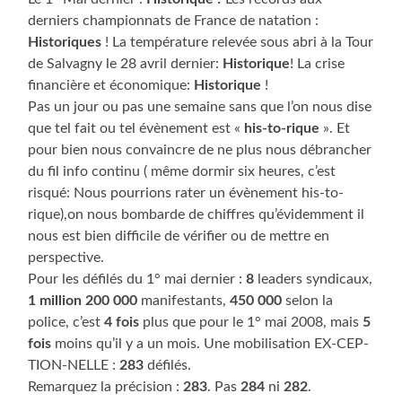
derniers championnats de France de natation :
Historiques
! La température relevée sous abri à la Tour
de Salvagny le 28 avril dernier:
Historique
! La crise
financière et économique:
Historique
!
Pas un jour ou pas une semaine sans que l’on nous dise
que tel fait ou tel évènement est «
his-to-rique
». Et
pour bien nous convaincre de ne plus nous débrancher
du fil info continu ( même dormir six heures, c’est
risqué: Nous pourrions rater un évènement his-to-
rique),on nous bombarde de chiffres qu’évidemment il
nous est bien difficile de vérifier ou de mettre en
perspective.
Pour les défilés du 1° mai dernier :
8
leaders syndicaux,
1 million 200 000
manifestants,
450 000
selon la
police, c’est
4 fois
plus que pour le 1° mai 2008, mais
5
fois
moins qu’il y a un mois. Une mobilisation EX-CEP-
TION-NELLE :
283
défilés.
Remarquez la précision :
283
. Pas
284
ni
282
.