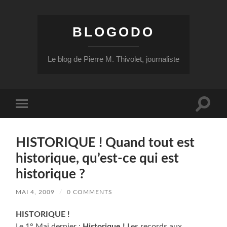
BLOGODO
Le blog de Pierre M. Thivolet, journaliste
Toggle
Toggle
search
mobile
field
menu
HISTORIQUE ! Quand tout est
historique, qu’est-ce qui est
historique ?
MAI 4, 2009
/
0 COMMENTS
HISTORIQUE !
Le 1° Mai dernier :
Historique !
Les records aux