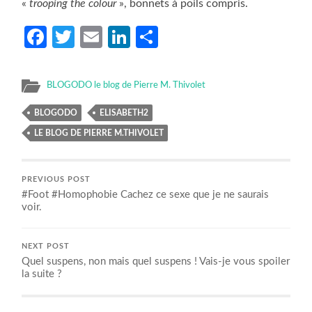
«
trooping the colour
», bonnets à poils compris.
Facebook
Twitter
Email
LinkedIn
Partager
BLOGODO le blog de Pierre M. Thivolet
BLOGODO
ELISABETH2
LE BLOG DE PIERRE M.THIVOLET
PREVIOUS POST
#Foot #Homophobie Cachez ce sexe que je ne saurais
voir.
NEXT POST
Quel suspens, non mais quel suspens ! Vais-je vous spoiler
la suite ?