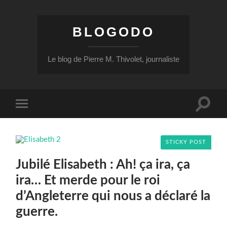
BLOGODO
Le blog de Pierre M. Thivolet, journaliste
Toggle
Toggle
search
mobile
field
menu
STICKY POST
Jubilé Elisabeth : Ah! ça ira, ça
ira… Et merde pour le roi
d’Angleterre qui nous a déclaré la
guerre.