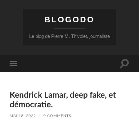
BLOGODO
Le blog de Pierre M. Thivolet, journaliste
Toggle
Toggle
search
mobile
field
menu
Kendrick Lamar, deep fake, et
démocratie.
MAI 18, 2022
/
0 COMMENTS