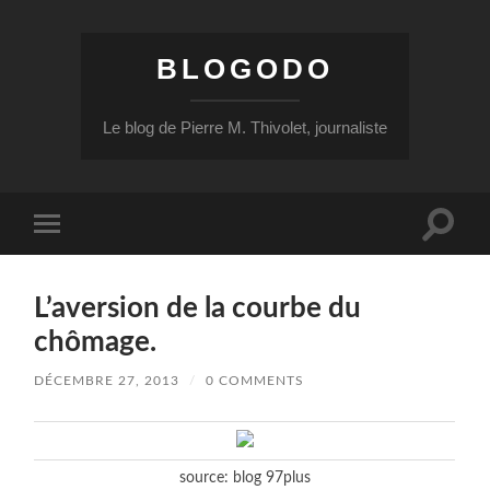
BLOGODO
Le blog de Pierre M. Thivolet, journaliste
Toggle
Toggle
search
mobile
field
menu
L’aversion de la courbe du
chômage.
DÉCEMBRE 27, 2013
/
0 COMMENTS
source: blog 97plus