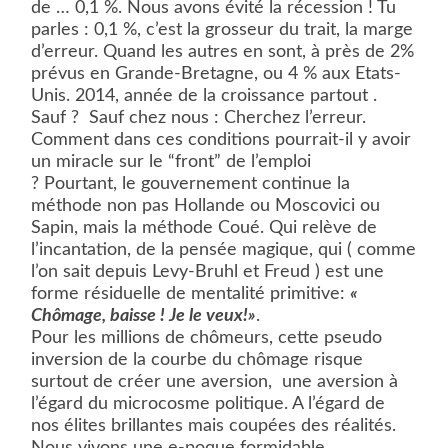
de … 0,1 %. Nous avons évité la récession ! Tu
parles : 0,1 %, c’est la grosseur du trait, la marge
d’erreur. Quand les autres en sont, à près de 2%
prévus en Grande-Bretagne, ou 4 % aux Etats-
Unis. 2014, année de la croissance partout .
Sauf ?
Sauf chez nous : Cherchez l’erreur.
Comment dans ces conditions pourrait-il y avoir
un miracle sur le “front” de l’emploi
?
Pourtant,
le gouvernement continue la
méthode non pas Hollande ou Moscovici ou
Sapin, mais la méthode Coué. Qui relève de
l’incantation, de la pensée magique, qui ( comme
l’on sait depuis Levy-Bruhl et Freud ) est une
forme résiduelle de mentalité primitive:
«
Chômage, baisse ! Je le veux!»
.
Pour les millions de chômeurs, cette pseudo
inversion de la courbe du chômage risque
surtout de créer une aversion,
une aversion à
l’égard du microcosme politique. A l’égard de
nos élites brillantes mais coupées des réalités.
Nous vivons une e-poque formidable.