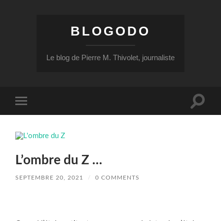
BLOGODO
Le blog de Pierre M. Thivolet, journaliste
Toggle
Toggle
search
mobile
field
menu
L’ombre du Z …
SEPTEMBRE 20, 2021
/
0 COMMENTS