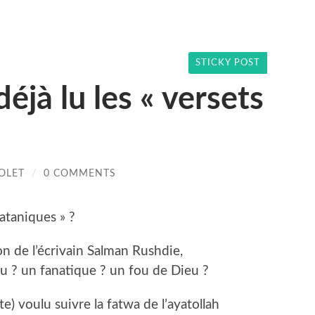
STICKY POST
déjà lu les « versets
OLET
/
0 COMMENTS
sataniques » ?
n de l’écrivain Salman Rushdie,
u ? un fanatique ? un fou de Dieu ?
e) voulu suivre la fatwa de l’ayatollah