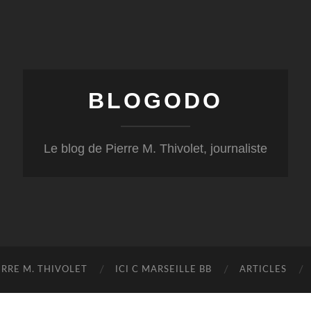
BLOGODO
Le blog de Pierre M. Thivolet, journaliste
RRE M. THIVOLET
ICI C MARSEILLE BB
ARTICLES