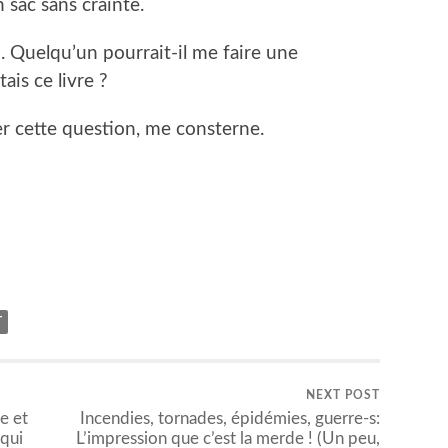
n sac sans crainte.
. Quelqu’un pourrait-il me faire une
tais ce livre ?
er cette question, me consterne.
er
T
NEXT POST
e et
Incendies, tornades, épidémies, guerre-s:
 qui
L’impression que c’est la merde ! (Un peu,