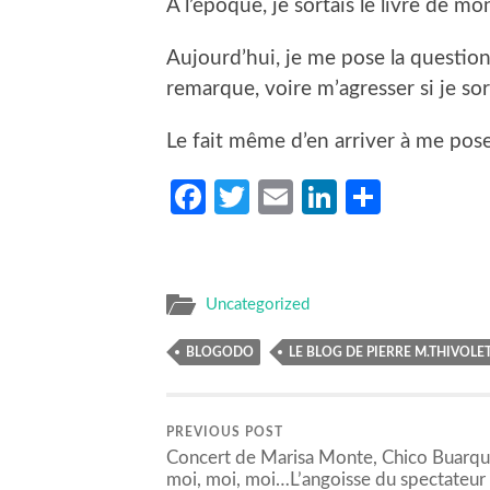
À l’époque, je sortais le livre de mo
Aujourd’hui, je me pose la question
remarque, voire m’agresser si je sor
Le fait même d’en arriver à me pos
Facebook
Twitter
Email
LinkedIn
Partag
Uncategorized
BLOGODO
LE BLOG DE PIERRE M.THIVOLE
PREVIOUS POST
Concert de Marisa Monte, Chico Buarqu
moi, moi, moi…L’angoisse du spectateur