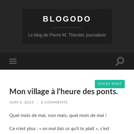
BLOGODO
Le blog de Pierre M. Thivolet, journaliste
Toggle
Toggle
search
mobile
field
menu
STICKY POST
Mon village à l’heure des ponts.
JUIN 4, 2023
/
0 COMMENTS
Quel mois de mai, non mais, quel mois de mai !
Ce n’est plus : «
en mai fais ce qu’il te plaît
», c’est