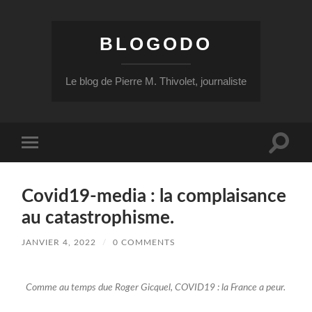
BLOGODO
Le blog de Pierre M. Thivolet, journaliste
Toggle
Toggle
search
mobile
field
menu
Covid19-media : la complaisance
au catastrophisme.
JANVIER 4, 2022
/
0 COMMENTS
Comme au temps due Roger Gicquel, COVID19 : la France a peur.