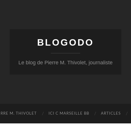
BLOGODO
Le blog de Pierre M. Thivolet, journaliste
RRE M. THIVOLET
ICI C MARSEILLE BB
ARTICLES