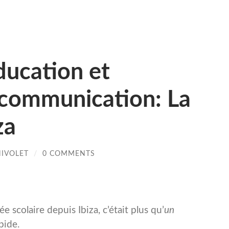
ducation et
 communication: La
za
HIVOLET
/
0 COMMENTS
e scolaire depuis Ibiza, c’était plus qu’
un
upide.