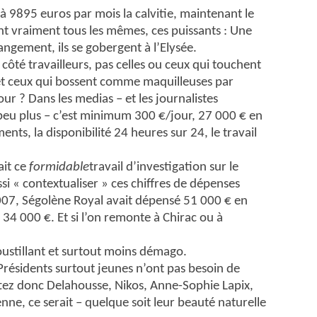
 à 9895 euros par mois la calvitie, maintenant le
t vraiment tous les mêmes, ces puissants : Une
angement, ils se gobergent à l’Elysée.
côté travailleurs, pas celles ou ceux qui touchent
s et ceux qui bossent comme maquilleuses par
r ? Dans les medias – et les journalistes
peu plus – c’est minimum 300 €/jour, 27 000 € en
nts, la disponibilité 24 heures sur 24, le travail
ait ce
formidable
travail d’investigation sur le
si « contextualiser » ces chiffres de dépenses
007, Ségolène Royal avait dépensé 51 000 € en
 34 000 €. Et si l’on remonte à Chirac ou à
ustillant et surtout moins démago.
 Présidents surtout jeunes n’ont pas besoin de
tez donc Delahousse, Nikos, Anne-Sophie Lapix,
enne, ce serait – quelque soit leur beauté naturelle