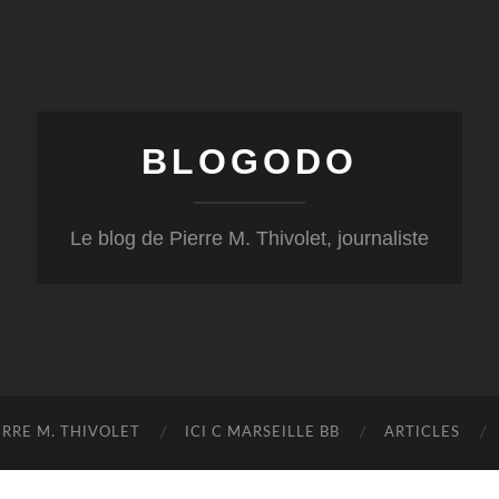
BLOGODO
Le blog de Pierre M. Thivolet, journaliste
RRE M. THIVOLET
ICI C MARSEILLE BB
ARTICLES