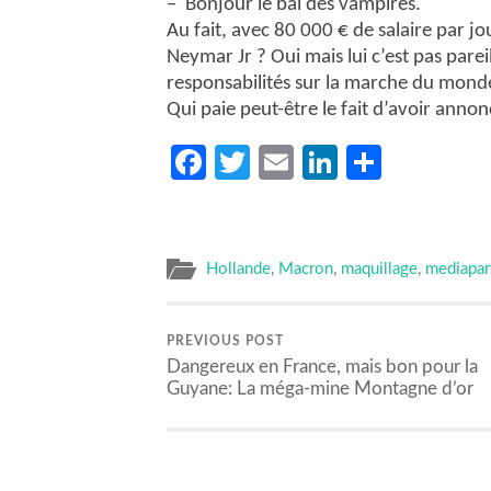
–
Bonjour le bal des vampires.
Au fait, avec 80 000 € de salaire par jo
Neymar Jr ? Oui mais lui c’est pas parei
responsabilités sur la marche du mon
Qui paie peut-être le fait d’avoir anno
Facebook
Twitter
Email
LinkedIn
Partag
Hollande
,
Macron
,
maquillage
,
mediapar
PREVIOUS POST
Dangereux en France, mais bon pour la
Guyane: La méga-mine Montagne d’or