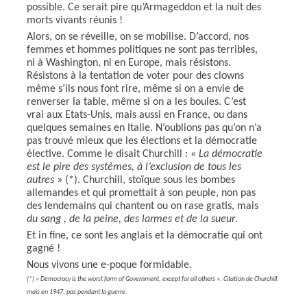
possible. Ce serait pire qu’Armageddon et la nuit des
morts vivants réunis !
Alors, on se réveille, on se mobilise. D’accord, nos
femmes et hommes politiques ne sont pas terribles,
ni à Washington, ni en Europe, mais résistons.
Résistons à la tentation de voter pour des clowns
même s’ils nous font rire, même si on a envie de
renverser la table, même si on a les boules. C’est
vrai aux Etats-Unis, mais aussi en France, ou dans
quelques semaines en Italie. N’oublions pas qu’on n’a
pas trouvé mieux que les élections et la démocratie
élective. Comme le disait Churchill : «
La démocratie
est le pire des systèmes, à l’exclusion de tous les
autres
» (*). Churchill, stoïque sous les bombes
allemandes et qui promettait à son peuple, non pas
des lendemains qui chantent ou on rase gratis, mais
du sang , de la peine, des larmes et de la sueur
.
Et in fine, ce sont les anglais et la démocratie qui ont
gagné !
Nous vivons une e-poque formidable.
(*) « Democracy is the worst form of Government, except for all others ». Citation de Churchill,
mais en 1947, pas pendant la guerre.