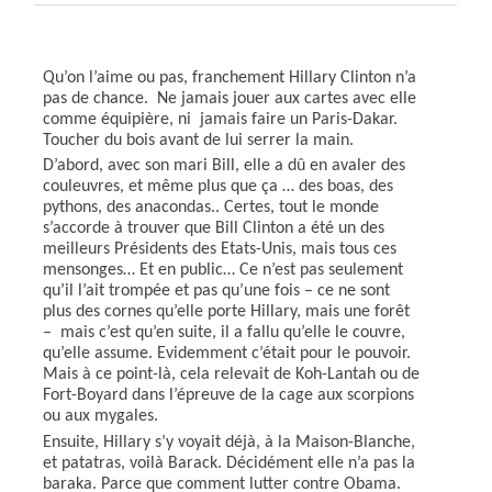
Qu’on l’aime ou pas, franchement Hillary Clinton n’a
pas de chance.
Ne jamais jouer aux cartes avec elle
comme équipière, ni
jamais faire un Paris-Dakar.
Toucher du bois avant de lui serrer la main.
D’abord, avec son mari Bill, elle a dû en avaler des
couleuvres, et même plus que ça … des boas, des
pythons, des anacondas.. Certes, tout le monde
s’accorde à trouver que Bill Clinton a été un des
meilleurs Présidents des Etats-Unis, mais tous ces
mensonges… Et en public… Ce n’est pas seulement
qu’il l’ait trompée et pas qu’une fois – ce ne sont
plus des cornes qu’elle porte Hillary, mais une forêt
–
mais c’est qu’en suite, il a fallu qu’elle le couvre,
qu’elle assume. Evidemment c’était pour le pouvoir.
Mais à ce point-là, cela relevait de Koh-Lantah ou de
Fort-Boyard dans l’épreuve de la cage aux scorpions
ou aux mygales.
Ensuite, Hillary s’y voyait déjà, à la Maison-Blanche,
et patatras, voilà Barack. Décidément elle n’a pas la
baraka. Parce que comment lutter contre Obama.