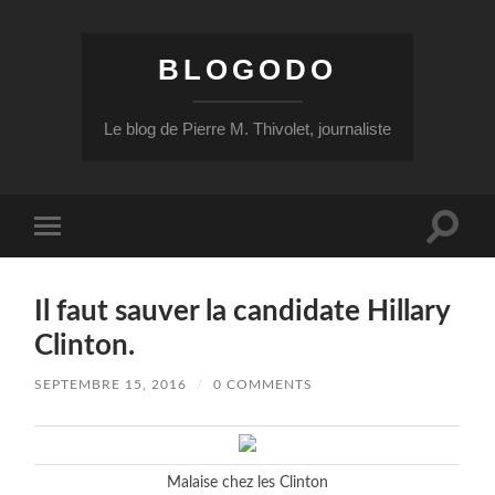
BLOGODO
Le blog de Pierre M. Thivolet, journaliste
Toggle
Toggle
search
mobile
field
menu
Il faut sauver la candidate Hillary
Clinton.
SEPTEMBRE 15, 2016
/
0 COMMENTS
Malaise chez les Clinton