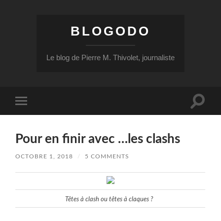
BLOGODO
Le blog de Pierre M. Thivolet, journaliste
Toggle
Toggle
search
mobile
field
menu
Pour en finir avec …les clashs
OCTOBRE 1, 2018
/
5 COMMENTS
Têtes à clash ou têtes à claques ?