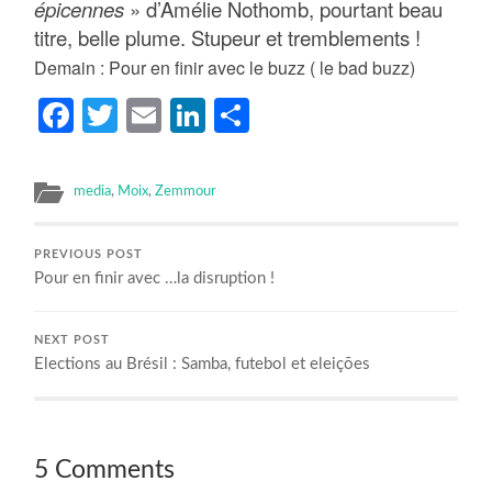
épicennes
» d’Amélie Nothomb, pourtant beau
titre, belle plume. Stupeur et tremblements !
Demain : Pour en finir avec le buzz ( le bad buzz)
Facebook
Twitter
Email
LinkedIn
Partager
media
,
Moix
,
Zemmour
PREVIOUS POST
Pour en finir avec …la disruption !
NEXT POST
Elections au Brésil : Samba, futebol et eleições
5 Comments