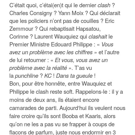
C’était quoi, c’étai(en)t qui le dernier
clash
?
Charles Consigny ? Yann Moix ? Qui déclarait
que les policiers n’ont pas de couilles ? Eric
Zemmour ? Qui rebaptisait Hapsatou,
Corinne ? Laurent Wauquiez qui
clashait
le
Premier Ministre Edouard Philippe : «
Vous
avez un problème avec les chiffres
» et l’autre
de lui retourner : «
Et vous, vous avez un
problème avec la réalité »
. T’as vu
la
punchline
?
KC
!
Dans ta gueule
!
Bon, pour être honnête, entre Wauquiez et
Philippe le clash reste soft. Rappelons-le : il y a
moins de deux ans, ils étaient encore
camarades de parti. Aujourd‘hui ils veulent nous
faire croire qu’ils sont Booba et Kaaris, alors
qu’on ne les a pas vu se frapper à coups de
flacons de parfum, juste nous endormir en 3