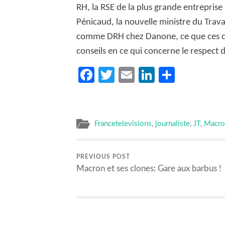
RH, la RSE de la plus grande entrepris
Pénicaud, la nouvelle ministre du Trav
comme DRH chez Danone, ce que ces d
conseils en ce qui concerne le respect d
Facebook
Twitter
Email
LinkedIn
Partag
Francetelevisions
,
journaliste
,
JT
,
Macro
PREVIOUS POST
Macron et ses clones: Gare aux barbus !