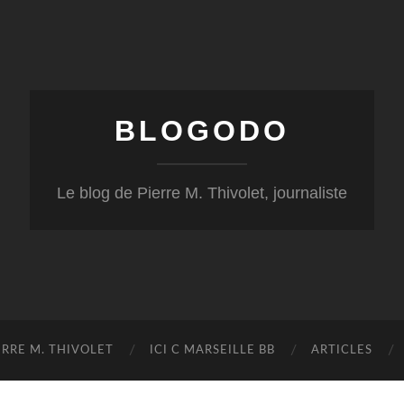
BLOGODO
Le blog de Pierre M. Thivolet, journaliste
RRE M. THIVOLET
ICI C MARSEILLE BB
ARTICLES