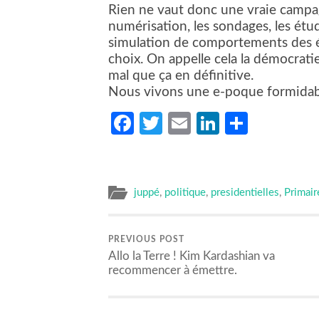
Rien ne vaut donc une vraie campagn
numérisation, les sondages, les ét
simulation de comportements des éle
choix. On appelle cela la démocratie
mal que ça en définitive.
Nous vivons une e-poque formidab
Facebook
Twitter
Email
LinkedIn
Partag
juppé
,
politique
,
presidentielles
,
Primair
PREVIOUS POST
Allo la Terre ! Kim Kardashian va
recommencer à émettre.