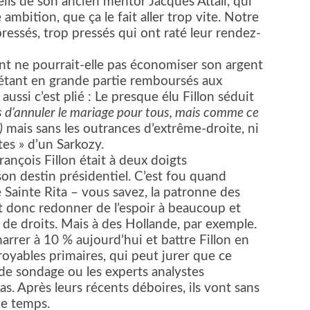
eils de son ancien mentor Jacques Attali, qui
le ambition, que ça le fait aller trop vite. Notre
ressés, trop pressés qui ont raté leur rendez-
t ne pourrait-elle pas économiser son argent
 étant en grande partie remboursés aux
 aussi c’est plié : Le presque élu Fillon séduit
s d’annuler le mariage pour tous, mais comme ce
)
mais sans les outrances d’extrême-droite, ni
tes » d’un Sarkozy.
ançois Fillon était à deux doigts
on destin présidentiel. C’est fou quand
é Sainte Rita – vous savez, la patronne des
it donc redonner de l’espoir à beaucoup et
de droits. Mais à des Hollande, par exemple.
arrer à 10 % aujourd’hui et battre Fillon en
oyables primaires, qui peut jurer que ce
s de sondage ou les experts analystes
as. Après leurs récents déboires, ils vont sans
ue temps.