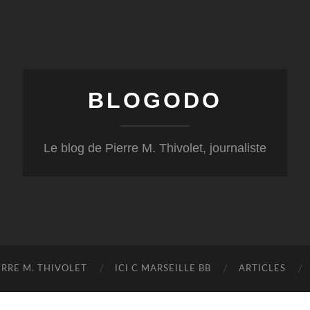
BLOGODO
Le blog de Pierre M. Thivolet, journaliste
RRE M. THIVOLET
ICI C MARSEILLE BB
ARTICLES