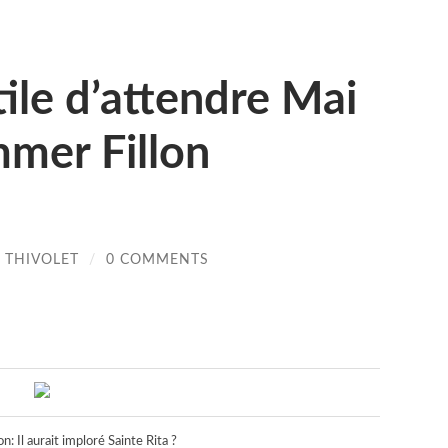
tile d’attendre Mai
mer Fillon
 THIVOLET
/
0 COMMENTS
on: Il aurait imploré Sainte Rita ?