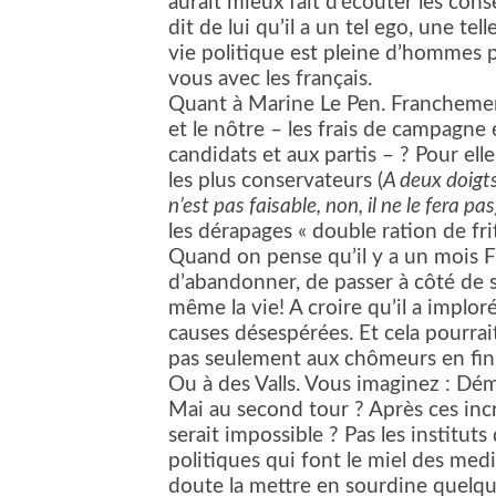
aurait mieux fait d’écouter les cons
dit de lui qu’il a un tel ego, une tel
vie politique est pleine d’hommes p
vous avec les français.
Quant à Marine Le Pen. Franchemen
et le nôtre – les frais de campagne
candidats et aux partis – ? Pour elle
les plus conservateurs (
A deux doigt
n’est pas faisable, non, il ne le fera pas
les dérapages « double ration de fri
Quand on pense qu’il y a un mois Fr
d’abandonner, de passer à côté de s
même la vie! A croire qu’il a implor
causes désespérées. Et cela pourra
pas seulement aux chômeurs en fin 
Ou à des Valls. Vous imaginez : Dém
Mai au second tour ? Après ces incr
serait impossible ? Pas les institut
politiques qui font le miel des medi
doute la mettre en sourdine quelq