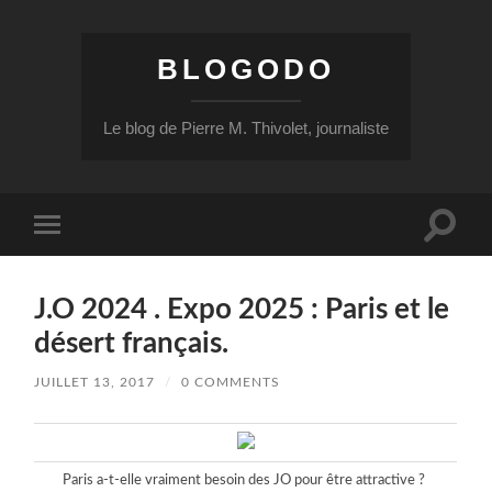
BLOGODO
Le blog de Pierre M. Thivolet, journaliste
Toggle
Toggle
search
mobile
field
menu
J.O 2024 . Expo 2025 : Paris et le
désert français.
JUILLET 13, 2017
/
0 COMMENTS
Paris a-t-elle vraiment besoin des JO pour être attractive ?