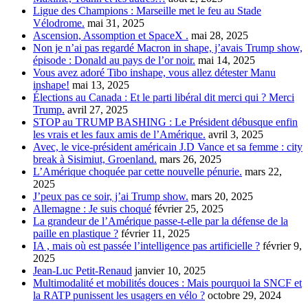
Ligue des Champions : Marseille met le feu au Stade
Vélodrome.
mai 31, 2025
Ascension, Assomption et SpaceX .
mai 28, 2025
Non je n’ai pas regardé Macron in shape, j’avais Trump show,
épisode : Donald au pays de l’or noir.
mai 14, 2025
Vous avez adoré Tibo inshape, vous allez détester Manu
inshape!
mai 13, 2025
Élections au Canada : Et le parti libéral dit merci qui ? Merci
Trump.
avril 27, 2025
STOP au TRUMP BASHING : Le Président débusque enfin
les vrais et les faux amis de l’Amérique.
avril 3, 2025
Avec, le vice-président américain J.D Vance et sa femme : city
break à Sisimiut, Groenland.
mars 26, 2025
L’Amérique choquée par cette nouvelle pénurie.
mars 22,
2025
J’peux pas ce soir, j’ai Trump show.
mars 20, 2025
Allemagne : Je suis choqué
février 25, 2025
La grandeur de l’Amérique passe-t-elle par la défense de la
paille en plastique ?
février 11, 2025
IA , mais où est passée l’intelligence pas artificielle ?
février 9,
2025
Jean-Luc Petit-Renaud
janvier 10, 2025
Multimodalité et mobilités douces : Mais pourquoi la SNCF et
la RATP punissent les usagers en vélo ?
octobre 29, 2024