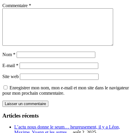
Commentaire
*
Nom
*
E-mail
*
Site web
Enregistrer mon nom, mon e-mail et mon site dans le navigateur
pour mon prochain commentaire.
Articles récents
L’actu nous donne le seum… heureusement, il y a Léon,
Maxime, Yoann et les autres…
août 2, 2025