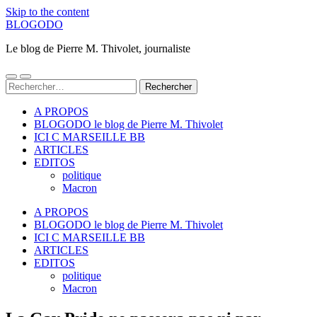
Skip to the content
BLOGODO
Le blog de Pierre M. Thivolet, journaliste
Toggle
Toggle
Rechercher :
mobile
search
menu
field
A PROPOS
BLOGODO le blog de Pierre M. Thivolet
ICI C MARSEILLE BB
ARTICLES
EDITOS
politique
Macron
A PROPOS
BLOGODO le blog de Pierre M. Thivolet
ICI C MARSEILLE BB
ARTICLES
EDITOS
politique
Macron