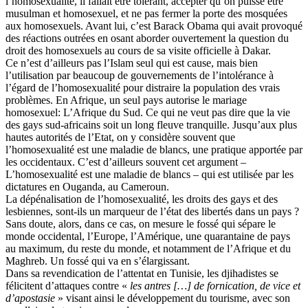
l’homosexualité, il fallait être tolérant, accepter qu’on puisse être
musulman et homosexuel, et ne pas fermer la porte des mosquées
aux homosexuels. Avant lui, c’est Barack Obama qui avait provoqué
des réactions outrées en osant aborder ouvertement la question du
droit des homosexuels au cours de sa visite officielle à Dakar.
Ce n’est d’ailleurs pas l’Islam seul qui est cause, mais bien
l’utilisation par beaucoup de gouvernements de l’intolérance à
l’égard de l’homosexualité pour distraire la population des vrais
problèmes. En Afrique, un seul pays autorise le mariage
homosexuel: L’Afrique du Sud. Ce qui ne veut pas dire que la vie
des gays sud-africains soit un long fleuve tranquille. Jusqu’aux plus
hautes autorités de l’Etat, on y considère souvent que
l’homosexualité est une maladie de blancs, une pratique apportée par
les occidentaux. C’est d’ailleurs souvent cet argument –
L’homosexualité est une maladie de blancs – qui est utilisée par les
dictatures en Ouganda, au Cameroun.
La dépénalisation de l’homosexualité, les droits des gays et des
lesbiennes, sont-ils un marqueur de l’état des libertés dans un pays ?
Sans doute, alors, dans ce cas, on mesure le fossé qui sépare le
monde occidental, l’Europe, l’Amérique, une quarantaine de pays
au maximum, du reste du monde, et notamment de l’Afrique et du
Maghreb. Un fossé qui va en s’élargissant.
Dans sa revendication de l’attentat en Tunisie, les djihadistes se
félicitent d’attaques contre «
les antres […] de fornication, de vice et
d’apostasie
» visant ainsi le développement du tourisme, avec son