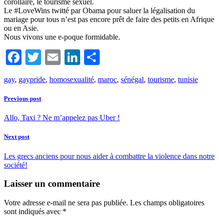
corollaire, le tourisme sexuel.
Le #LoveWins twitté par Obama pour saluer la légalisation du
mariage pour tous n’est pas encore prêt de faire des petits en Afrique
ou en Asie.
Nous vivons une e-poque formidable.
Facebook
Twitter
Email
LinkedIn
Partager
gay
,
gaypride
,
homosexualité
,
maroc
,
sénégal
,
tourisme
,
tunisie
Previous post
Allo, Taxi ? Ne m’appelez pas Uber !
Next post
Les grecs anciens pour nous aider à combattre la violence dans notre
société!
Laisser un commentaire
Votre adresse e-mail ne sera pas publiée.
Les champs obligatoires
sont indiqués avec
*