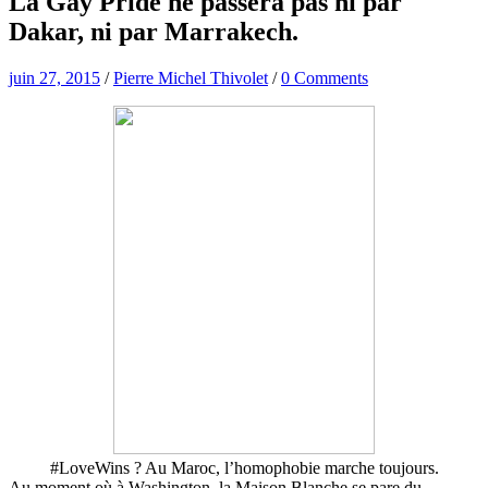
La Gay Pride ne passera pas ni par
Dakar, ni par Marrakech.
juin 27, 2015
/
Pierre Michel Thivolet
/
0 Comments
#LoveWins ? Au Maroc, l’homophobie marche toujours.
Au moment où à Washington, la Maison Blanche se pare du