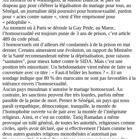
drapeau gay pour célébrer la légalisation du mariage pour tous, au
Sénégal, un journaliste déjà poursuivi pour homosexualité, pardon
pour « actes contre nature », vient d’être emprisonné pour
« pédophilie ».
Au moment où à Paris se déroule la Gay Pride, au Maroc,
l’homosexualité est toujours punie de 3 ans de prison, c’est article
489 du code pénal.
3 homosexuels ont d’ailleurs été condamnés à de la prison en mai
dernier. Certains aimeraient une évolution, un rapport du Ministère
de la Santé recommanderait même la dépénalisation, pour raisons
“sanitaires”, pour mieux lutter contre le SIDA. Mais c’est une
position très minoritaire. Un hebdomadaire vient même de faire sa
couverture avec ce titre : « Faut-il brûler les homos ? ». Et un
sondage indique que 80 % des marocains ne sont pas favorables à la
tolérance envers l’homosexualité.
Aucun pays musulman n’autorise le mariage homosexuel. Au
contraire, les sanctions peuvent être très lourdes, parfois même
passible de la peine de mort. Prenez le Sénégal, un pays qui nous
paraît sympathique, démocratique, tranquille, la montée de
l’homophobie ouverte va de pair avec la montée de l’intégrisme
religieux. Ainsi, et c’est un comble, Tariq Ramadan a même
provoqué un tollé général, de toutes les autorités, religieuses comme
civiles, après avoir déclaré, que si effectivement l’Islam comme les
deux autres grandes religions monothéistes n’autorisait pas