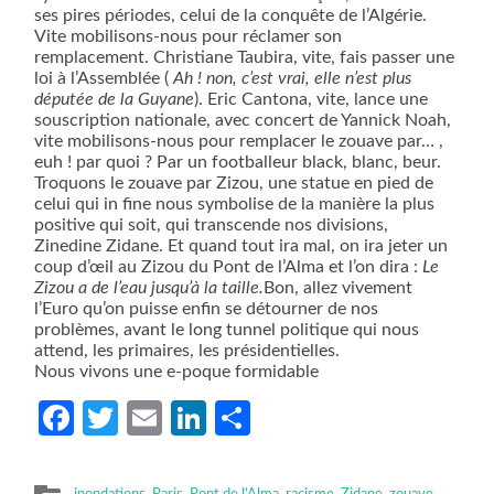
ses pires périodes, celui de la conquête de l’Algérie.
Vite mobilisons-nous pour réclamer son
remplacement. Christiane Taubira, vite, fais passer une
loi à l’Assemblée (
Ah ! non, c’est vrai, elle n’est plus
députée de la Guyane
). Eric Cantona, vite, lance une
souscription nationale, avec concert de Yannick Noah,
vite mobilisons-nous pour remplacer le zouave par… ,
euh ! par quoi ? Par un footballeur black, blanc, beur.
Troquons le zouave par Zizou, une statue en pied de
celui qui in fine nous symbolise de la manière la plus
positive qui soit, qui transcende nos divisions,
Zinedine Zidane. Et quand tout ira mal, on ira jeter un
coup d’œil au Zizou du Pont de l’Alma et l’on dira :
Le
Zizou a de l’eau jusqu’à la taille.
Bon, allez vivement
l’Euro qu’on puisse enfin se détourner de nos
problèmes, avant le long tunnel politique qui nous
attend, les primaires, les présidentielles.
Nous vivons une e-poque formidable
Facebook
Twitter
Email
LinkedIn
Partager
inondations
,
Paris
,
Pont de l’Alma
,
racisme
,
Zidane
,
zouave