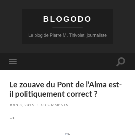
BLOGODO
Le blog de Pierre M. Thivolet, journaliste
Toggle
Toggle
search
mobile
field
menu
Le zouave du Pont de l’Alma est-
il politiquement correct ?
JUIN 3, 2016
/
0 COMMENTS
–>