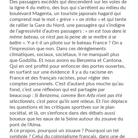
Des passagers excédés qui descendent sur les voies de
la ligne 4 du métro, des bus qui s’arrêtent au milieu du
boulevard Magenta, un touriste japonais hagard qui
comprend mal le mot «
grève
» «
on strike
» et qui tente
de rallier la Gare du Nord, une passagère qui s’indigne
de l’agressivité d’autres passagers : «
on est tous dans le
même bateau, ce n’est pas la peine de se mettre à se
battre
». Y-a-t-il un pilote sur le bateau France ? On a
l’impression que non. Dans ces dérèglements
climatiques, sociaux, sociétaux, il ne manquait plus
que Godzilla. Et nous avons eu Benzema et Cantona.
Qui en ont profité pour enfoncer des portes ouvertes,
en surfant sur une évidence: Il y a du racisme en
France et des français racistes, pour régler des
comptes personnels. C’est d’autant plus moche qu’au
fond, c’est une réflexion qui est partagée par
beaucoup :
Si Benzema, comme Ben Arfa n’ont pas été
sélectionnés, c’est parce qu’ils sont rebeus
. Et l’on déplace
les questions et les critiques sportives sur le plan
sociétal, et là, on s’enfonce dans des débats aussi
boueux que les eaux de la Seine autour du zouave du
pont de l’Alma.
A ce propos, pourquoi un zouave ? Pourquoi un tel
symbole ? Celui du colonialisme français, dans une de