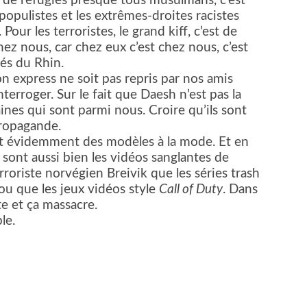
n de réfugiés presque tous musulmans, c’est
populistes et les extrêmes-droites racistes
our les terroristes, le grand kiff, c’est de
z nous, car chez eux c’est chez nous, c’est
és du Rhin.
on express ne soit pas repris par nos amis
terroger. Sur le fait que Daesh n’est pas la
nes qui sont parmi nous. Croire qu’ils sont
 propagande.
ent évidemment des modèles à la mode. Et en
 sont aussi bien les vidéos sanglantes de
roriste norvégien Breivik que les séries trash
ou que les jeux vidéos style
Call of Duty
. Dans
te et ça massacre.
le.
er