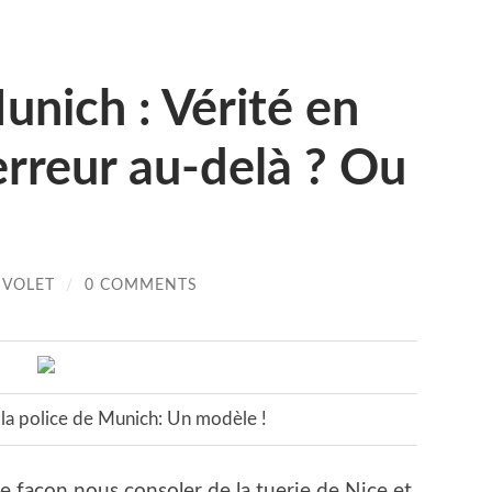
unich : Vérité en
erreur au-delà ? Ou
IVOLET
/
0 COMMENTS
 la police de Munich: Un modèle !
 façon nous consoler de la tuerie de Nice et