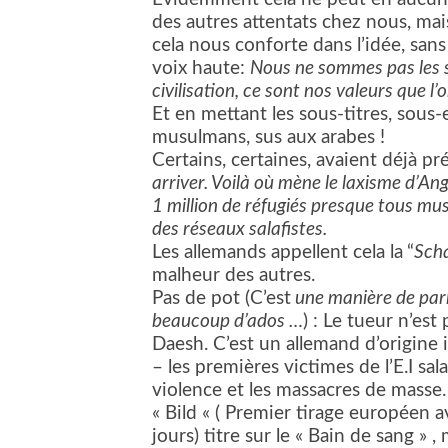
des autres attentats chez nous, ma
cela nous conforte dans l’idée, san
voix haute:
Nous ne sommes pas les se
civilisation, ce sont nos valeurs que
Et en mettant les sous-titres, sous-
musulmans, sus aux arabes !
Certains, certaines, avaient déjà p
arriver. Voilà où mène le laxisme d’Ang
1 million de réfugiés presque tous mus
des réseaux salafistes.
Les allemands appellent cela la
“
Sch
malheur des autres.
Pas de pot (C’est
une manière de parl
beaucoup d’ados …
) : Le tueur n’est
Daesh. C’est un allemand d’origine ir
– les premières victimes de l’E.I sala
violence et les massacres de masse
« Bild « ( Premier tirage européen 
jours) titre sur le « Bain de sang » ,