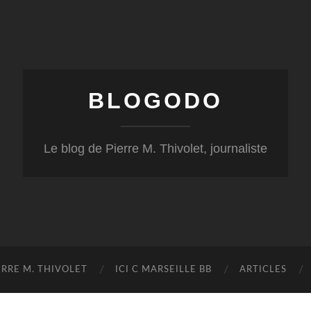
BLOGODO
Le blog de Pierre M. Thivolet, journaliste
RRE M. THIVOLET
ICI C MARSEILLE BB
ARTICLES