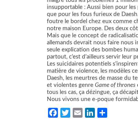
malgré tous les problèmes 1 millio
insupportable : Aussi bien pour les 
que pour les fous furieux de Daesh. P
foutre le bordel chez eux comme che
notre maison Europe. Des deux côt
Mais que le concept de radicalisati
allemands devrait nous faire nous in
seule explication des bombes humai
partout, c’est d’ailleurs servir leur
Les suicidaires potentiels s’inspir
matière de violence, les modèles ce
Daesh, les meurtres de masse du ter
et violentes genre
Game of thrones
tous les cas, ça dézingue, ça décapi
Nous vivons une e-poque formidab
Facebook
Twitter
Email
LinkedIn
Partag