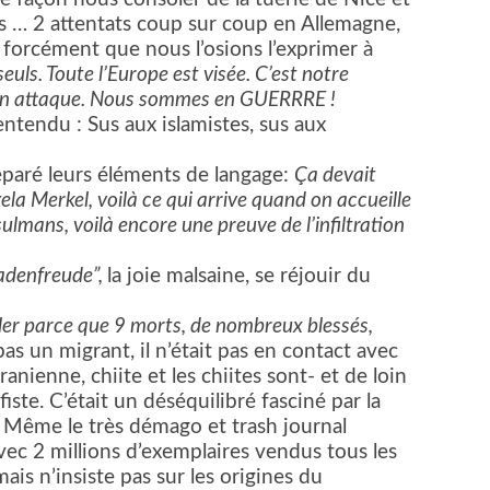
is … 2 attentats coup sur coup en Allemagne,
s forcément que nous l’osions l’exprimer à
uls. Toute l’Europe est visée. C’est notre
 l’on attaque. Nous sommes en GUERRRE !
entendu : Sus aux islamistes, sus aux
réparé leurs éléments de langage:
Ça devait
ela Merkel, voilà ce qui arrive quand on accueille
ulmans, voilà encore une preuve de l’infiltration
adenfreude”,
la joie malsaine, se réjouir du
er parce que 9 morts, de nombreux blessés,
 pas un migrant, il n’était pas en contact avec
anienne, chiite et les chiites sont- et de loin
fiste. C’était un déséquilibré fasciné par la
. Même le très démago et trash journal
avec 2 millions d’exemplaires vendus tous les
 mais n’insiste pas sur les origines du