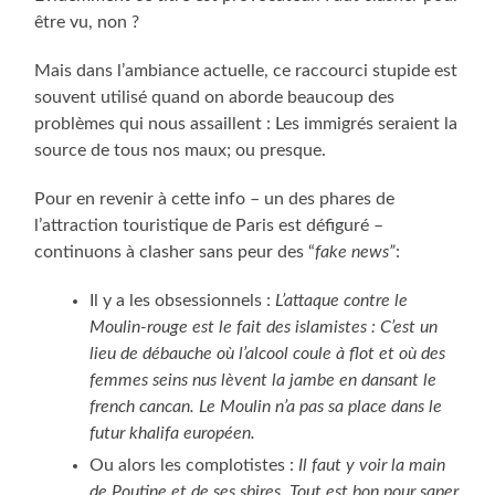
être vu, non ?
Mais dans l’ambiance actuelle, ce raccourci stupide est
souvent utilisé quand on aborde beaucoup des
problèmes qui nous assaillent : Les immigrés seraient la
source de tous nos maux; ou presque.
Pour en revenir à cette info – un des phares de
l’attraction touristique de Paris est défiguré –
continuons à clasher sans peur des “
fake news”
:
Il y a les obsessionnels :
L’attaque contre le
Moulin-rouge est le fait des islamistes : C’est un
lieu de débauche où l’alcool coule à flot et où des
femmes seins nus lèvent la jambe en dansant le
french cancan. Le Moulin n’a pas sa place dans le
futur khalifa européen.
Ou alors les complotistes :
Il faut y voir la main
de Poutine et de ses sbires. Tout est bon pour saper