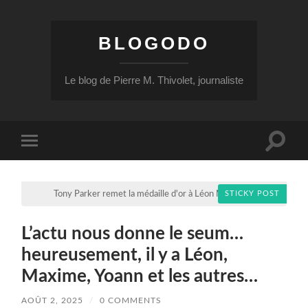
BLOGODO
Le blog de Pierre M. Thivolet, journaliste
Toggle
Toggle
search
mobile
field
menu
Tony Parker remet la médaille d'or à Léon Marchand
STICKY POST
L’actu nous donne le seum…
heureusement, il y a Léon,
Maxime, Yoann et les autres…
AOÛT 2, 2025
/
0 COMMENTS