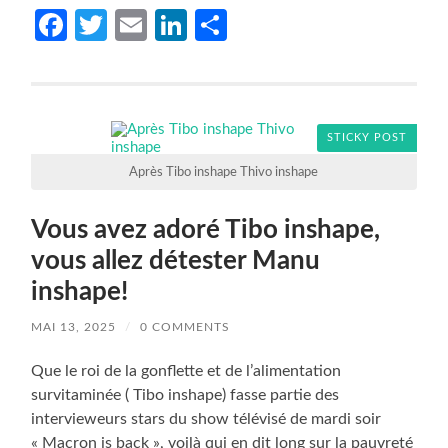
Facebook
Twitter
Email
LinkedIn
Partager
STICKY POST
Après Tibo inshape Thivo inshape
Vous avez adoré Tibo inshape,
vous allez détester Manu
inshape!
MAI 13, 2025
/
0 COMMENTS
Que le roi de la gonflette et de l’alimentation
survitaminée ( Tibo inshape) fasse partie des
intervieweurs stars du show télévisé de mardi soir
« Macron is back », voilà qui en dit long sur la pauvreté